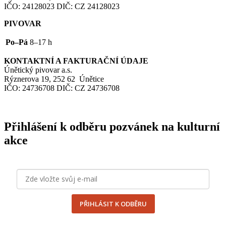
IČO
: 24128023
DIČ
:
CZ
24128023
PIVOVAR
Po–Pá
8–17 h
KONTAKTNÍ
A
FAKTURAČNÍ
ÚDAJE
Únětický pivovar a.s.
Rýznerova 19, 252 62 Únětice
IČO
: 24736708
DIČ
:
CZ
24736708
Přihlášení k odběru pozvánek na kulturní
akce
PŘIHLÁSIT K ODBĚRU