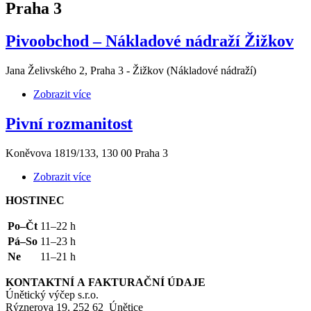
Praha 3
Pivoobchod – Nákladové nádraží Žižkov
Jana Želivského 2, Praha 3 - Žižkov (Nákladové nádraží)
Zobrazit více
Pivní rozmanitost
Koněvova 1819/133, 130 00 Praha 3
Zobrazit více
HOSTINEC
Po–Čt
11–22 h
Pá–So
11–23 h
Ne
11–21 h
KONTAKTNÍ
A
FAKTURAČNÍ
ÚDAJE
Únětický výčep s.r.o.
Rýznerova 19, 252 62 Únětice