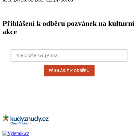
Přihlášení k odběru pozvánek na kulturní
akce
PŘIHLÁSIT K ODBĚRU
odesláním formuláře souhlasím se
zpracováním osobních
údajů