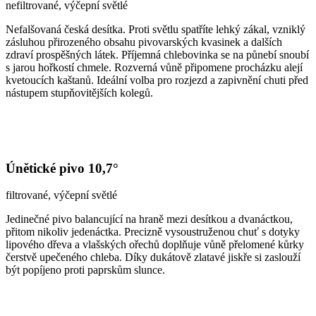
nefiltrované, výčepní světlé
Nefalšovaná česká desítka. Proti světlu spatříte lehký zákal, vzniklý
zásluhou přirozeného obsahu pivovarských kvasinek a dalších
zdraví prospěšných látek. Příjemná chlebovinka se na půnebí snoubí
s jarou hořkostí chmele. Rozverná vůně připomene procházku alejí
kvetoucích kaštanů. Ideální volba pro rozjezd a zapivnění chuti před
nástupem stupňovitějších kolegů.
Únětické pivo 10,7°
filtrované, výčepní světlé
Jedinečné pivo balancující na hraně mezi desítkou a dvanáctkou,
přitom nikoliv jedenáctka. Precizně vysoustruženou chuť s dotyky
lipového dřeva a vlašských ořechů doplňuje vůně přelomené kůrky
čerstvě upečeného chleba. Díky dukátově zlatavé jiskře si zaslouží
být popíjeno proti paprskům slunce.