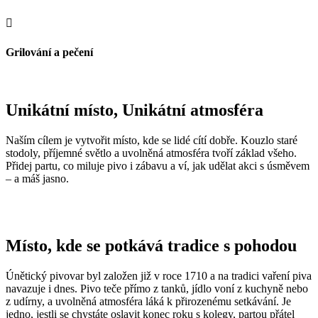

Grilování a pečení
Unikátní místo, Unikátní atmosféra
Naším cílem je vytvořit místo, kde se lidé cítí dobře. Kouzlo staré
stodoly, příjemné světlo a uvolněná atmosféra tvoří základ všeho.
Přidej partu, co miluje pivo i zábavu a ví, jak udělat akci s úsměvem
– a máš jasno.
Místo, kde se potkává tradice s pohodou
Únětický pivovar byl založen již v roce 1710 a na tradici vaření piva
navazuje i dnes. Pivo teče přímo z tanků, jídlo voní z kuchyně nebo
z udírny, a uvolněná atmosféra láká k přirozenému setkávání. Je
jedno, jestli se chystáte oslavit konec roku s kolegy, partou přátel