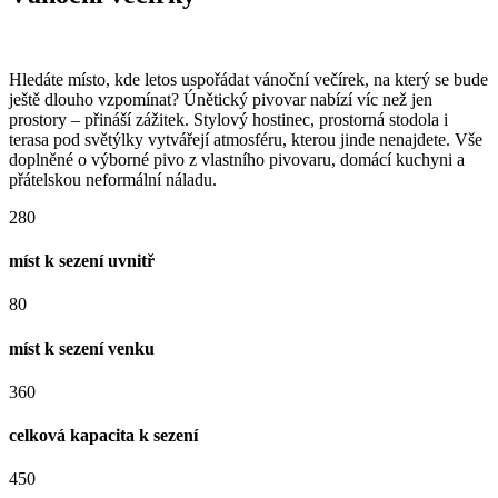
Hledáte místo, kde letos uspořádat vánoční večírek, na který se bude
ještě dlouho vzpomínat? Únětický pivovar nabízí víc než jen
prostory – přináší zážitek. Stylový hostinec, prostorná stodola i
terasa pod světýlky vytvářejí atmosféru, kterou jinde nenajdete. Vše
doplněné o výborné pivo z vlastního pivovaru, domácí kuchyni a
přátelskou neformální náladu.
280
míst k sezení uvnitř
80
míst k sezení venku
360
celková kapacita k sezení
450