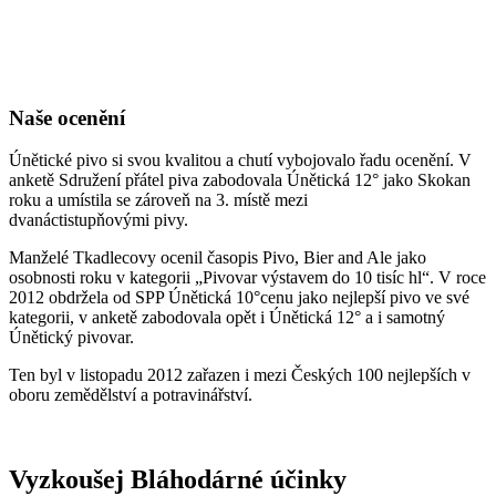
Naše ocenění
Únětické pivo si svou kvalitou a chutí vybojovalo řadu ocenění. V
anketě Sdružení přátel piva zabodovala Únětická 12° jako Skokan
roku a umístila se zároveň na 3. místě mezi
dvanáctistupňovými pivy.
Manželé Tkadlecovy ocenil časopis Pivo, Bier and Ale jako
osobnosti roku v kategorii „Pivovar výstavem do 10 tisíc hl“. V roce
2012 obdržela od
SPP
Únětická 10°cenu jako nejlepší pivo ve své
kategorii, v anketě zabodovala opět i Únětická 12° a i samotný
Únětický pivovar.
Ten byl v listopadu 2012 zařazen i mezi Českých 100 nejlepších v
oboru zemědělství a potravinářství.
Vyzkoušej Bláhodárné účinky