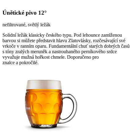
Únětické pivo 12°
nefiltrované, světlý ležák
Solidní ležák klasicky českého typu. Pod lehounce zamlženou
barvou si můžete představit hlavu Zlatovlásky, rozčesávající své
vrkoče v ranním oparu. Fundamentální chuť starých dobrých časů
s tóny zralých meruněk a nastrouhaného perníkového srdce
vyvažuje mužná hořkost chmele. Doporučeno pro
znalce a pokročilé.