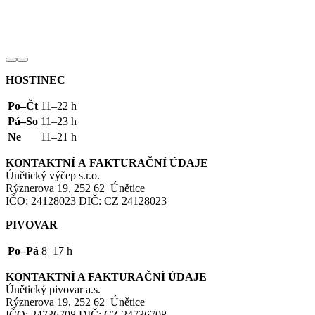
HOSTINEC
Po–Čt
11–22 h
Pá–So
11–23 h
Ne
11–21 h
KONTAKTNÍ
A
FAKTURAČNÍ
ÚDAJE
Únětický výčep s.r.o.
Rýznerova 19, 252 62 Únětice
IČO
: 24128023
DIČ
:
CZ
24128023
PIVOVAR
Po–Pá
8–17 h
KONTAKTNÍ
A
FAKTURAČNÍ
ÚDAJE
Únětický pivovar a.s.
Rýznerova 19, 252 62 Únětice
IČO
: 24736708
DIČ
:
CZ
24736708