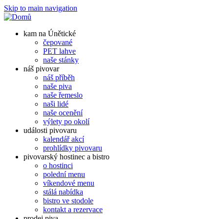
Skip to main navigation
kam na Únětické
čepované
PET lahve
naše stánky
náš pivovar
náš příběh
naše piva
naše řemeslo
naši lidé
naše ocenění
výlety po okolí
události pivovaru
kalendář akcí
prohlídky pivovaru
pivovarský hostinec a bistro
o hostinci
polední menu
víkendové menu
stálá nabídka
bistro ve stodole
kontakt a rezervace
prodej piva