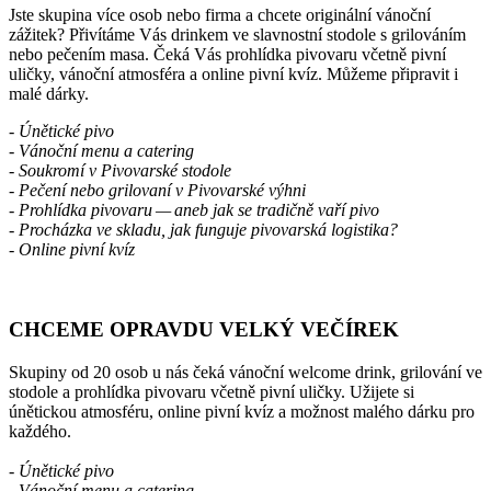
Jste skupina více osob nebo firma a chcete originální vánoční
zážitek? Přivítáme Vás drinkem ve slavnostní stodole s grilováním
nebo pečením masa. Čeká Vás prohlídka pivovaru včetně pivní
uličky, vánoční atmosféra a online pivní kvíz. Můžeme připravit i
malé dárky.
- Únětické pivo
- Vánoční menu a catering
- Soukromí v Pivovarské stodole
- Pečení nebo grilovaní v Pivovarské výhni
- Prohlídka pivovaru — aneb jak se tradičně vaří pivo
- Procházka ve skladu, jak funguje pivovarská logistika?
- Online pivní kvíz
CHCEME
OPRAVDU
VELKÝ
VEČÍREK
Skupiny od 20 osob u nás čeká vánoční welcome drink, grilování ve
stodole a prohlídka pivovaru včetně pivní uličky. Užijete si
únětickou atmosféru, online pivní kvíz a možnost malého dárku pro
každého.
- Únětické pivo
- Vánoční menu a catering