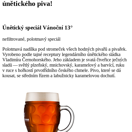
únětického piva!
Únětický speciál Vánoční 13°
nefiltrované, polotmavý speciál
Polotmavá nadílka pod stromeček všech hodných pivařů a pivařek.
Vyrobeno podle tajné receptury legendárního únětického sládka
Vladimíra Černohorského. Jeho základem je svatá čtveřice ječných
sladů — světlý plzeňský, mnichovský, karamelový a barvící, ruku
v ruce s hořkostí prvotřídního českého chmele. Pivo, které se dá
kousat, se středním řízem a labužnicky karamelovou dochutí.