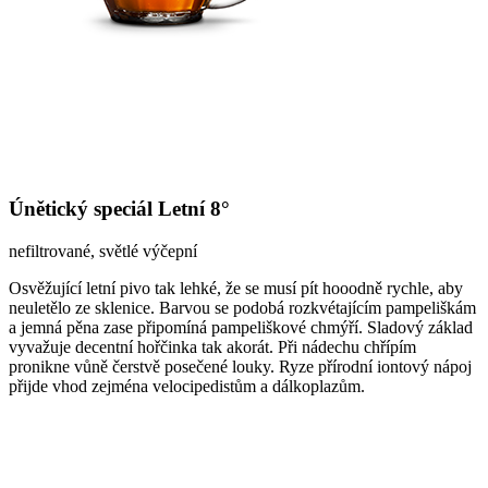
Únětický speciál Letní 8°
nefiltrované, světlé výčepní
Osvěžující letní pivo tak lehké, že se musí pít hooodně rychle, aby
neuletělo ze sklenice. Barvou se podobá rozkvétajícím pampeliškám
a jemná pěna zase připomíná pampeliškové chmýří. Sladový základ
vyvažuje decentní hořčinka tak akorát. Při nádechu chřípím
pronikne vůně čerstvě posečené louky. Ryze přírodní iontový nápoj
přijde vhod zejména velocipedistům a dálkoplazům.