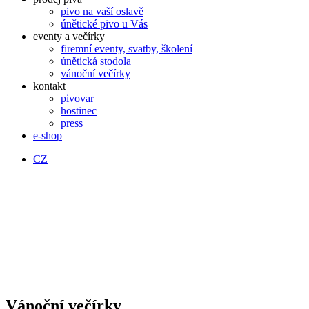
pivo na vaší oslavě
únětické pivo u Vás
eventy a večírky
firemní eventy, svatby, školení
únětická stodola
vánoční večírky
kontakt
pivovar
hostinec
press
e-shop
CZ
Vánoční večírky