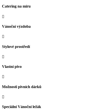
Catering na míru

Vánoční výzdoba

Stylové prostředí

Vlastní pivo

Možnosti pivních dárků

Speciální Vánoční ležák