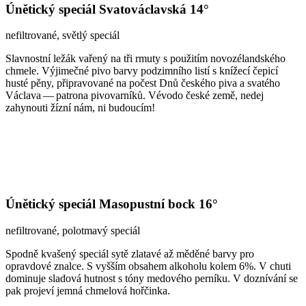
Únětický speciál Svatováclavská 14°
nefiltrované, světlý speciál
Slavnostní ležák vařený na tři rmuty s použitím novozélandského
chmele. Výjimečné pivo barvy podzimního listí s knížecí čepicí
husté pěny, připravované na počest Dnů českého piva a svatého
Václava — patrona pivovarníků. Vévodo české země, nedej
zahynouti žízní nám, ni budoucím!
Únětický speciál Masopustní bock 16°
nefiltrované, polotmavý speciál
Spodně kvašený speciál sytě zlatavé až měděné barvy pro
opravdové znalce. S vyšším obsahem alkoholu kolem 6%. V chuti
dominuje sladová hutnost s tóny medového perníku. V doznívání se
pak projeví jemná chmelová hořčinka.