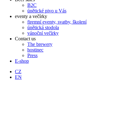
B2C
únětické pivo u Vás
eventy a večírky
firemní eventy, svatby, školení
únětická stodola
vánoční večírky
Contact us
The brewery
hostinec
Press
E-shop
CZ
EN