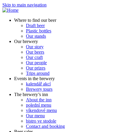
Skip to main navigation
Where to find our beer
Draft beer
Plastic bottles
Our stands
Our brewery
Our story
Our beers
Our craft
Our people
Our prizes
Trips around
Events in the brewery
kalendář akcí
Brewery tours
The brewery’s inn
About the inn
polední menu
víkendové menu
Our menu
bistro ve stodole
Contact and booking
Beer sales