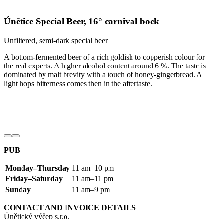
Únětice Special Beer, 16° carnival bock
Unfiltered, semi-dark special beer
A bottom-fermented beer of a rich goldish to copperish colour for
the real experts. A higher alcohol content around 6 %. The taste is
dominated by malt brevity with a touch of honey-gingerbread. A
light hops bitterness comes then in the aftertaste.
PUB
Monday–Thursday
11 am–10 pm
Friday–Saturday
11 am–11 pm
Sunday
11 am–9 pm
CONTACT
AND
INVOICE
DETAILS
Únětický výčep s.r.o.