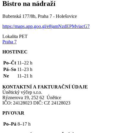
Bistro na nádraží
Bubenská 177/8b, Praha 7 - Holešovice
https://maps.app.goo.gl/e8jamNzdEPMviacG7
Lokalita PET
Praha 7
HOSTINEC
Po–Čt
11–22 h
Pá–So
11–23 h
Ne
11–21 h
KONTAKTNÍ
A
FAKTURAČNÍ
ÚDAJE
Únětický výčep s.r.o.
Rýznerova 19, 252 62 Únětice
IČO
: 24128023
DIČ
:
CZ
24128023
PIVOVAR
Po–Pá
8–17 h