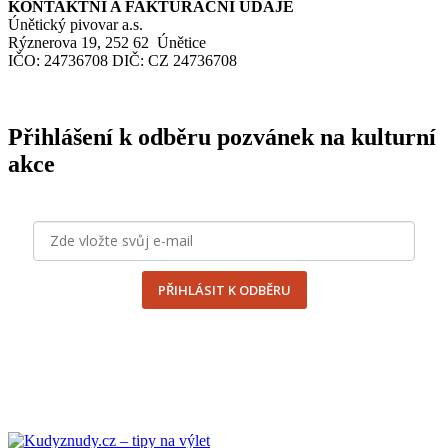
KONTAKTNÍ
A
FAKTURAČNÍ
ÚDAJE
Únětický pivovar a.s.
Rýznerova 19, 252 62 Únětice
IČO
: 24736708
DIČ
:
CZ
24736708
Přihlášení k odběru pozvánek na kulturní
akce
PŘIHLÁSIT K ODBĚRU
odesláním formuláře souhlasím se
zpracováním osobních
údajů