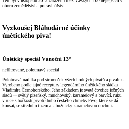
Ten byl v listopadu 2012 zařazen i mezi Českých 100 nejlepších v
oboru zemědělství a potravinářství.
Vyzkoušej Bláhodárné účinky
únětického piva!
Únětický speciál Vánoční 13°
nefiltrované, polotmavý speciál
Polotmavá nadílka pod stromeček všech hodných pivařů a pivařek.
Vyrobeno podle tajné receptury legendárního únětického sládka
Vladimíra Černohorského. Jeho základem je svatá čtveřice ječných
sladů — světlý plzeňský, mnichovský, karamelový a barvící, ruku
v ruce s hořkostí prvotřídního českého chmele. Pivo, které se dá
kousat, se středním řízem a labužnicky karamelovou dochutí.