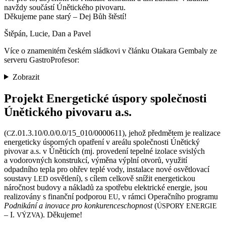
navždy součástí Únětického pivovaru.
Děkujeme pane starý – Dej Bůh štěstí!
Štěpán, Lucie, Dan a Pavel
Více o znamenitém českém sládkovi v článku Otakara Gembaly ze
serveru GastroProfesor:
Zobrazit
Projekt Energetické úspory společnosti
Únětického pivovaru a.s.
(
.01.3.10/0.0/0.0/15_010/0000611), jehož předmětem je realizace
CZ
energeticky úsporných opatření v areálu společnosti Únětický
pivovar a.s. v Úněticích (mj. provedení tepelné izolace svislých
a vodorovných konstrukcí, výměna výplní otvorů, využití
odpadního tepla pro ohřev teplé vody, instalace nové osvětlovací
soustavy
osvětlení), s cílem celkově snížit energetickou
LED
náročnost budovy a nákladů za spotřebu elektrické energie, jsou
realizovány s finanční podporou
, v rámci Operačního programu
EU
Podnikání a inovace pro konkurenceschopnost
(
ÚSPORY
ENERGIE
– I.
). Děkujeme!
VÝZVA