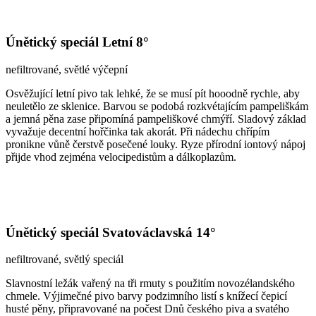
Únětický speciál Letní 8°
nefiltrované, světlé výčepní
Osvěžující letní pivo tak lehké, že se musí pít hooodně rychle, aby
neuletělo ze sklenice. Barvou se podobá rozkvétajícím pampeliškám
a jemná pěna zase připomíná pampeliškové chmýří. Sladový základ
vyvažuje decentní hořčinka tak akorát. Při nádechu chřípím
pronikne vůně čerstvě posečené louky. Ryze přírodní iontový nápoj
přijde vhod zejména velocipedistům a dálkoplazům.
Únětický speciál Svatováclavská 14°
nefiltrované, světlý speciál
Slavnostní ležák vařený na tři rmuty s použitím novozélandského
chmele. Výjimečné pivo barvy podzimního listí s knížecí čepicí
husté pěny, připravované na počest Dnů českého piva a svatého