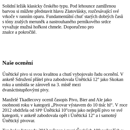
Solidní ležák klasicky českého typu. Pod lehounce zamlženou
barvou si můžete představit hlavu Zlatovlásky, rozčesávající své
vrkoče v ranním oparu. Fundamentální chuť starých dobrých časů
s tóny zralých meruněk a nastrouhaného perníkového srdce
vyvažuje mužná hořkost chmele. Doporučeno pro
znalce a pokročilé.
Naše ocenění
Únětické pivo si svou kvalitou a chutí vybojovalo řadu ocenění. V
anketě Sdružení přátel piva zabodovala Únětická 12° jako Skokan
roku a umístila se zároveň na 3. místě mezi
dvanáctistupňovými pivy.
Manželé Tkadlecovy ocenil časopis Pivo, Bier and Ale jako
osobnosti roku v kategorii „Pivovar výstavem do 10 tisíc hl“. V roce
2012 obdržela od
Únětická 10°cenu jako nejlepší pivo ve své
SPP
kategorii, v anketě zabodovala opět i Únětická 12° a i samotný
Únětický pivovar.