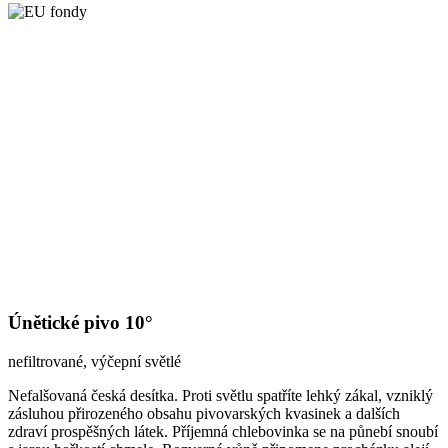
Únětické pivo 10°
nefiltrované, výčepní světlé
Nefalšovaná česká desítka. Proti světlu spatříte lehký zákal, vzniklý
zásluhou přirozeného obsahu pivovarských kvasinek a dalších
zdraví prospěšných látek. Příjemná chlebovinka se na půnebí snoubí