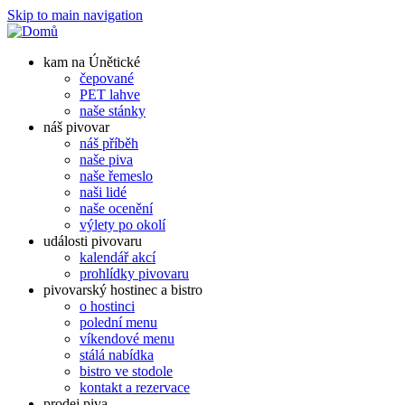
Skip to main navigation
kam na Únětické
čepované
PET lahve
naše stánky
náš pivovar
náš příběh
naše piva
naše řemeslo
naši lidé
naše ocenění
výlety po okolí
události pivovaru
kalendář akcí
prohlídky pivovaru
pivovarský hostinec a bistro
o hostinci
polední menu
víkendové menu
stálá nabídka
bistro ve stodole
kontakt a rezervace
prodej piva