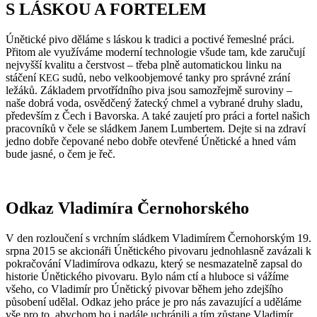
S LÁSKOU A FORTELEM
Únětické pivo děláme s láskou k tradici a poctivé řemeslné práci.
Přitom ale využíváme moderní technologie všude tam, kde zaručují
nejvyšší kvalitu a čerstvost – třeba plně automatickou linku na
stáčení
sudů, nebo velkoobjemové tanky pro správné zrání
KEG
ležáků. Základem prvotřídního piva jsou samozřejmě suroviny –
naše dobrá voda, osvědčený žatecký chmel a vybrané druhy sladu,
především z Čech i Bavorska. A také zaujetí pro práci a fortel našich
pracovníků v čele se sládkem Janem Lumbertem. Dejte si na zdraví
jedno dobře čepované nebo dobře otevřené Únětické a hned vám
bude jasné, o čem je řeč.
Odkaz Vladimíra Černohorského
V den rozloučení s vrchním sládkem Vladimírem Černohorským 19.
srpna 2015 se akcionáři Únětického pivovaru jednohlasně zavázali k
pokračování Vladimírova odkazu, který se nesmazatelně zapsal do
historie Únětického pivovaru. Bylo nám ctí a hluboce si vážíme
všeho, co Vladimír pro Únětický pivovar během jeho zdejšího
působení udělal. Odkaz jeho práce je pro nás zavazující a uděláme
vše pro to, abychom ho i nadále uchránili a tím zůstane Vladimír