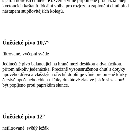
s jarou hořkostí chmele. Rozverná vůně připomene procházku alejí
kvetoucích kaštanů. Ideální volba pro rozjezd a zapivnění chuti před
nástupem stupňovitějších kolegů.
Únětické pivo 10,7°
filtrované, výčepní světlé
Jedinečné pivo balancující na hraně mezi desítkou a dvanáctkou,
přitom nikoliv jedenáctka. Precizně vysoustruženou chuť s dotyky
lipového dřeva a vlašských ořechů doplňuje vůně přelomené kůrky
čerstvě upečeného chleba. Díky dukátově zlatavé jiskře si zaslouží
být popíjeno proti paprskům slunce.
Únětické pivo 12°
nefiltrované, světlý ležák