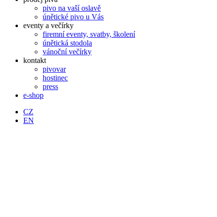
pivo na vaší oslavě
únětické pivo u Vás
eventy a večírky
firemní eventy, svatby, školení
únětická stodola
vánoční večírky
kontakt
pivovar
hostinec
press
e-shop
CZ
EN