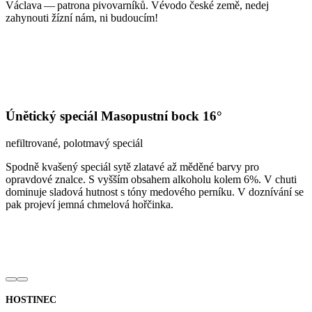
Václava — patrona pivovarníků. Vévodo české země, nedej
zahynouti žízní nám, ni budoucím!
Únětický speciál Masopustní bock 16°
nefiltrované, polotmavý speciál
Spodně kvašený speciál sytě zlatavé až měděné barvy pro
opravdové znalce. S vyšším obsahem alkoholu kolem 6%. V chuti
dominuje sladová hutnost s tóny medového perníku. V doznívání se
pak projeví jemná chmelová hořčinka.
HOSTINEC