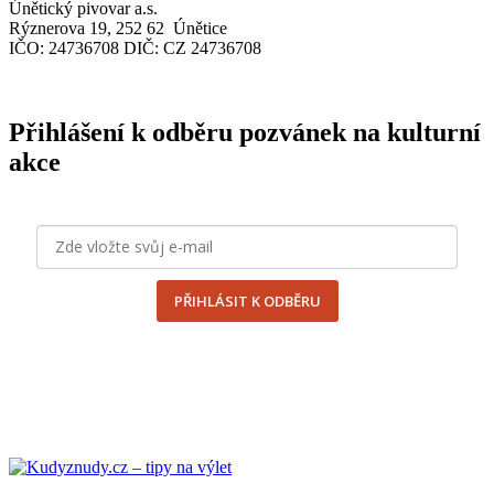
Únětický pivovar a.s.
Rýznerova 19, 252 62 Únětice
IČO
: 24736708
DIČ
:
CZ
24736708
Přihlášení k odběru pozvánek na kulturní
akce
PŘIHLÁSIT K ODBĚRU
odesláním formuláře souhlasím se
zpracováním osobních
údajů