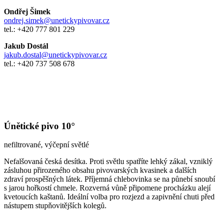
Ondřej Šimek
ondrej.simek@unetickypivovar.cz
tel.: +420 777 801 229
Jakub Dostál
jakub.dostal@unetickypivovar.cz
tel.: +420 737 508 678
Únětické pivo 10°
nefiltrované, výčepní světlé
Nefalšovaná česká desítka. Proti světlu spatříte lehký zákal, vzniklý
zásluhou přirozeného obsahu pivovarských kvasinek a dalších
zdraví prospěšných látek. Příjemná chlebovinka se na půnebí snoubí
s jarou hořkostí chmele. Rozverná vůně připomene procházku alejí
kvetoucích kaštanů. Ideální volba pro rozjezd a zapivnění chuti před
nástupem stupňovitějších kolegů.