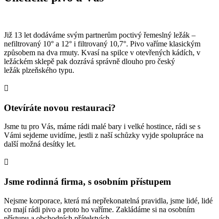
Již 13 let dodáváme svým partnerům poctivý řemeslný ležák –
nefiltrovaný 10° a 12° i filtrovaný 10,7°. Pivo vaříme klasickým
způsobem na dva rmuty. Kvasí na spilce v otevřených kádích, v
ležáckém sklepě pak dozrává správně dlouho pro český
ležák plzeňského typu.

Otevíráte novou restauraci?
Jsme tu pro Vás, máme rádi malé bary i velké hostince, rádi se s
Vámi sejdeme uvidíme, jestli z naší schůzky vyjde spolupráce na
další možná desítky let.

Jsme rodinná firma, s osobním přístupem
Nejsme korporace, která má nepřekonatelná pravidla, jsme lidé, lidé
co mají rádi pivo a proto ho vaříme. Zakládáme si na osobním
přístupu a obchodních přátelstvích.