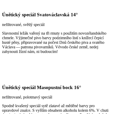
Únětický speciál Svatováclavská 14°
nefiltrované, světlý speciál
Slavnostní ležák vařený na tři rmuty s použitím novozélandského
chmele. Výjimečné pivo barvy podzimního listí s knížecí čepicí
husté pěny, připravované na počest Dnů českého piva a svatého
Václava — patrona pivovarníků. Vévodo české země, nedej
zahynouti žízní nám, ni budoucím!
Únětický speciál Masopustní bock 16°
nefiltrované, polotmavý speciál
Spodně kvašený speciál sytě zlatavé až měděné barvy pro
opravdové znalce. S vyšším obsahem alkoholu kolem 6%. V chuti