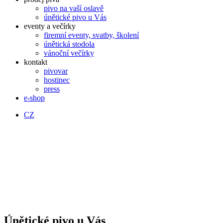
pivo na vaší oslavě
únětické pivo u Vás
eventy a večírky
firemní eventy, svatby, školení
únětická stodola
vánoční večírky
kontakt
pivovar
hostinec
press
e-shop
CZ
Únětické pivo u Vás