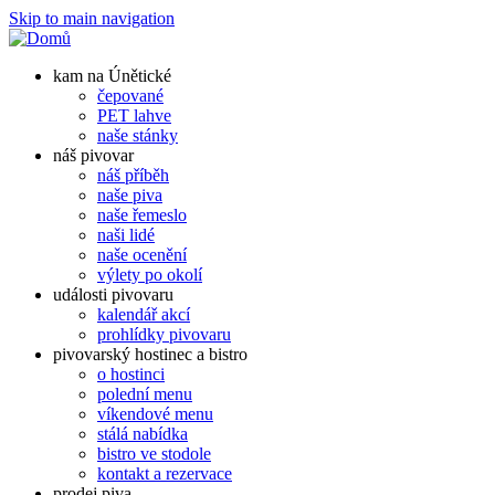
Skip to main navigation
kam na Únětické
čepované
PET lahve
naše stánky
náš pivovar
náš příběh
naše piva
naše řemeslo
naši lidé
naše ocenění
výlety po okolí
události pivovaru
kalendář akcí
prohlídky pivovaru
pivovarský hostinec a bistro
o hostinci
polední menu
víkendové menu
stálá nabídka
bistro ve stodole
kontakt a rezervace
prodej piva