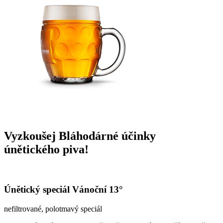
Vyzkoušej Bláhodárné účinky
únětického piva!
Únětický speciál Vánoční 13°
nefiltrované, polotmavý speciál