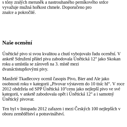
s tóny zralých meruněk a nastrouhaného perníkového srdce
vyvažuje mužná hořkost chmele. Doporučeno pro
znalce a pokročilé.
Naše ocenění
Únětické pivo si svou kvalitou a chutí vybojovalo řadu ocenění. V
anketě Sdružení přátel piva zabodovala Únětická 12° jako Skokan
roku a umístila se zároveň na 3. místě mezi
dvanáctistupňovými pivy.
Manželé Tkadlecovy ocenil časopis Pivo, Bier and Ale jako
osobnosti roku v kategorii „Pivovar výstavem do 10 tisíc hl“. V roce
2012 obdržela od
SPP
Únětická 10°cenu jako nejlepší pivo ve své
kategorii, v anketě zabodovala opět i Únětická 12° a i samotný
Únětický pivovar.
Ten byl v listopadu 2012 zařazen i mezi Českých 100 nejlepších v
oboru zemědělství a potravinářství.