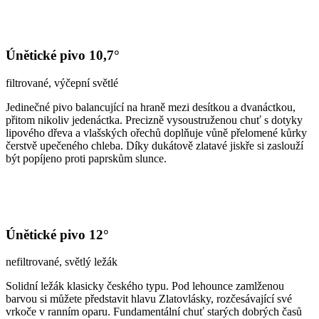
Únětické pivo 10,7°
filtrované, výčepní světlé
Jedinečné pivo balancující na hraně mezi desítkou a dvanáctkou,
přitom nikoliv jedenáctka. Precizně vysoustruženou chuť s dotyky
lipového dřeva a vlašských ořechů doplňuje vůně přelomené kůrky
čerstvě upečeného chleba. Díky dukátově zlatavé jiskře si zaslouží
být popíjeno proti paprskům slunce.
Únětické pivo 12°
nefiltrované, světlý ležák
Solidní ležák klasicky českého typu. Pod lehounce zamlženou
barvou si můžete představit hlavu Zlatovlásky, rozčesávající své
vrkoče v ranním oparu. Fundamentální chuť starých dobrých časů