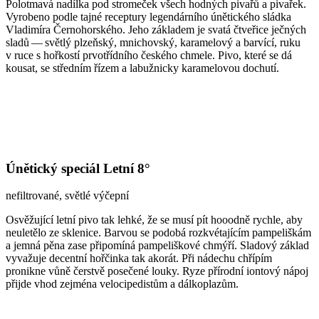
Polotmavá nadílka pod stromeček všech hodných pivařů a pivařek.
Vyrobeno podle tajné receptury legendárního únětického sládka
Vladimíra Černohorského. Jeho základem je svatá čtveřice ječných
sladů — světlý plzeňský, mnichovský, karamelový a barvící, ruku
v ruce s hořkostí prvotřídního českého chmele. Pivo, které se dá
kousat, se středním řízem a labužnicky karamelovou dochutí.
Únětický speciál Letní 8°
nefiltrované, světlé výčepní
Osvěžující letní pivo tak lehké, že se musí pít hooodně rychle, aby
neuletělo ze sklenice. Barvou se podobá rozkvétajícím pampeliškám
a jemná pěna zase připomíná pampeliškové chmýří. Sladový základ
vyvažuje decentní hořčinka tak akorát. Při nádechu chřípím
pronikne vůně čerstvě posečené louky. Ryze přírodní iontový nápoj
přijde vhod zejména velocipedistům a dálkoplazům.