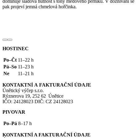
dominuje sladová hutnost s tóny medového perníku. V doznívání se
pak projeví jemná chmelová hořčinka.
HOSTINEC
Po–Čt
11–22 h
Pá–So
11–23 h
Ne
11–21 h
KONTAKTNÍ
A
FAKTURAČNÍ
ÚDAJE
Únětický výčep s.r.o.
Rýznerova 19, 252 62 Únětice
IČO
: 24128023
DIČ
:
CZ
24128023
PIVOVAR
Po–Pá
8–17 h
KONTAKTNÍ
A
FAKTURAČNÍ
ÚDAJE