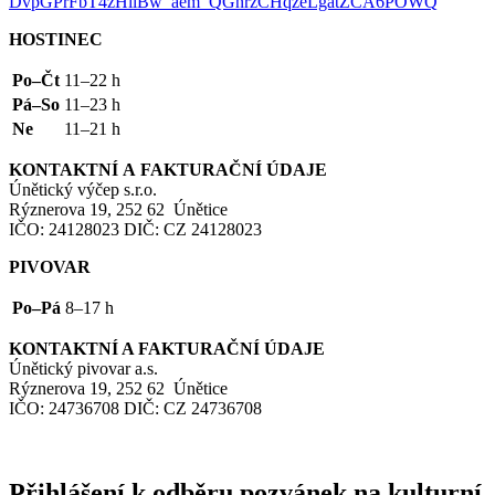
DvpGPrFbT4zHllBw_aem_QGnrzCHqzeLgatZCA6POWQ
HOSTINEC
Po–Čt
11–22 h
Pá–So
11–23 h
Ne
11–21 h
KONTAKTNÍ
A
FAKTURAČNÍ
ÚDAJE
Únětický výčep s.r.o.
Rýznerova 19, 252 62 Únětice
IČO
: 24128023
DIČ
:
CZ
24128023
PIVOVAR
Po–Pá
8–17 h
KONTAKTNÍ
A
FAKTURAČNÍ
ÚDAJE
Únětický pivovar a.s.
Rýznerova 19, 252 62 Únětice
IČO
: 24736708
DIČ
:
CZ
24736708
Přihlášení k odběru pozvánek na kulturní