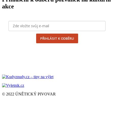
akce
PŘIHLÁSIT K ODBĚRU
odesláním formuláře souhlasím se
zpracováním osobních
údajů
© 2022
ÚNĚTICKÝ
PIVOVAR