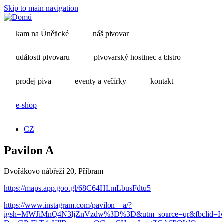
Skip to main navigation
kam na Únětické
náš pivovar
události pivovaru
pivovarský hostinec a bistro
prodej piva
eventy a večírky
kontakt
e-shop
CZ
Pavilon A
Dvořákovo nábřeží 20, Příbram
https://maps.app.goo.gl/
68C64HL
mLbusFdtu5
https://www.instagram.com/pavilon__a/?
igsh=MWJiMnQ4N3ljZnVzdw%3D%3D&utm_source=qr&fbclid