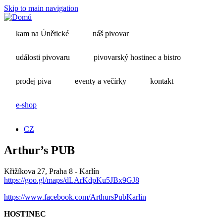
Skip to main navigation
kam na Únětické
náš pivovar
události pivovaru
pivovarský hostinec a bistro
prodej piva
eventy a večírky
kontakt
e-shop
CZ
Arthur’s PUB
Křižíkova 27, Praha 8 - Karlín
https://goo.gl/maps/dLArKdpKu5JBx9GJ8
https://www.facebook.com/ArthursPubKarlin
HOSTINEC