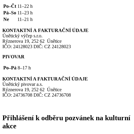
Po–Čt
11–22 h
Pá–So
11–23 h
Ne
11–21 h
KONTAKTNÍ
A
FAKTURAČNÍ
ÚDAJE
Únětický výčep s.r.o.
Rýznerova 19, 252 62 Únětice
IČO
: 24128023
DIČ
:
CZ
24128023
PIVOVAR
Po–Pá
8–17 h
KONTAKTNÍ
A
FAKTURAČNÍ
ÚDAJE
Únětický pivovar a.s.
Rýznerova 19, 252 62 Únětice
IČO
: 24736708
DIČ
:
CZ
24736708
Přihlášení k odběru pozvánek na kulturní
akce