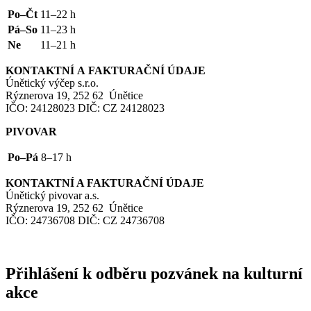
Po–Čt
11–22 h
Pá–So
11–23 h
Ne
11–21 h
KONTAKTNÍ
A
FAKTURAČNÍ
ÚDAJE
Únětický výčep s.r.o.
Rýznerova 19, 252 62 Únětice
IČO
: 24128023
DIČ
:
CZ
24128023
PIVOVAR
Po–Pá
8–17 h
KONTAKTNÍ
A
FAKTURAČNÍ
ÚDAJE
Únětický pivovar a.s.
Rýznerova 19, 252 62 Únětice
IČO
: 24736708
DIČ
:
CZ
24736708
Přihlášení k odběru pozvánek na kulturní
akce