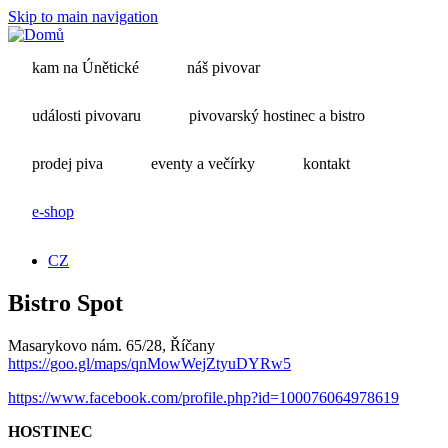
Skip to main navigation
kam na Únětické
náš pivovar
události pivovaru
pivovarský hostinec a bistro
prodej piva
eventy a večírky
kontakt
e-shop
CZ
Bistro Spot
Masarykovo nám. 65/28, Říčany
https://goo.gl/maps/qnMowWejZtyuDYRw5
https://www.facebook.com/profile.php?id=100076064978619
HOSTINEC