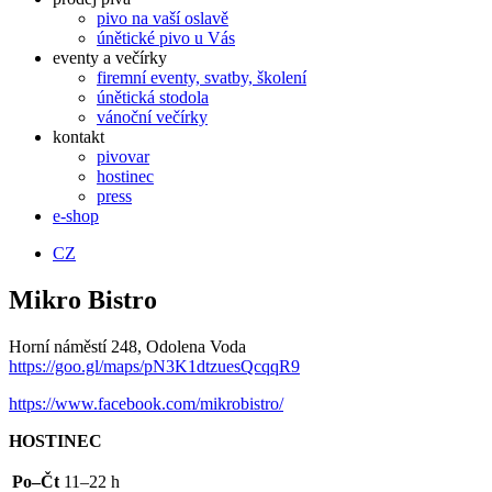
pivo na vaší oslavě
únětické pivo u Vás
eventy a večírky
firemní eventy, svatby, školení
únětická stodola
vánoční večírky
kontakt
pivovar
hostinec
press
e-shop
CZ
Mikro Bistro
Horní náměstí 248, Odolena Voda
https://goo.gl/maps/pN3K1dtzuesQcqqR9
https://www.facebook.com/mikrobistro/
HOSTINEC
Po–Čt
11–22 h