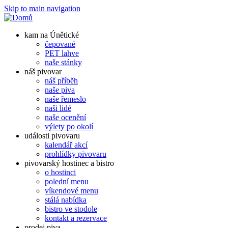
Skip to main navigation
kam na Únětické
čepované
PET lahve
naše stánky
náš pivovar
náš příběh
naše piva
naše řemeslo
naši lidé
naše ocenění
výlety po okolí
události pivovaru
kalendář akcí
prohlídky pivovaru
pivovarský hostinec a bistro
o hostinci
polední menu
víkendové menu
stálá nabídka
bistro ve stodole
kontakt a rezervace
prodej piva