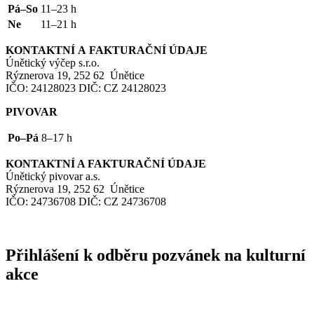
Pá–So
11–23 h
Ne
11–21 h
KONTAKTNÍ
A
FAKTURAČNÍ
ÚDAJE
Únětický výčep s.r.o.
Rýznerova 19, 252 62 Únětice
IČO
: 24128023
DIČ
:
CZ
24128023
PIVOVAR
Po–Pá
8–17 h
KONTAKTNÍ
A
FAKTURAČNÍ
ÚDAJE
Únětický pivovar a.s.
Rýznerova 19, 252 62 Únětice
IČO
: 24736708
DIČ
:
CZ
24736708
Přihlášení k odběru pozvánek na kulturní
akce