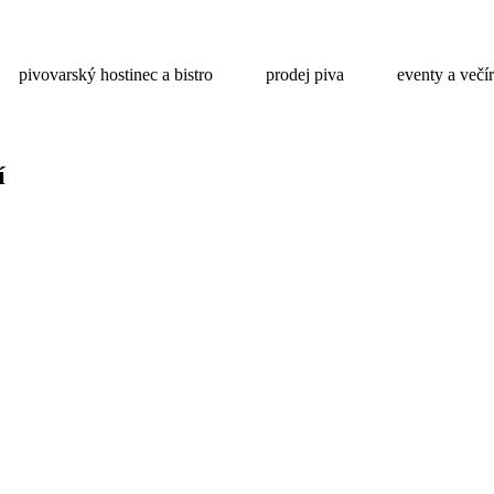
pivovarský hostinec a bistro
prodej piva
eventy a večí
í