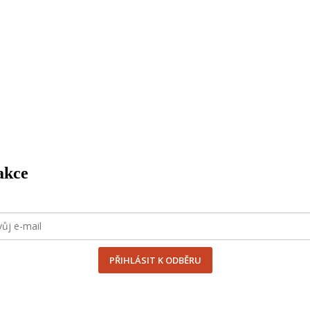
akce
PŘIHLÁSIT K ODBĚRU
uláře souhlasím se
zpracováním osobních údajů