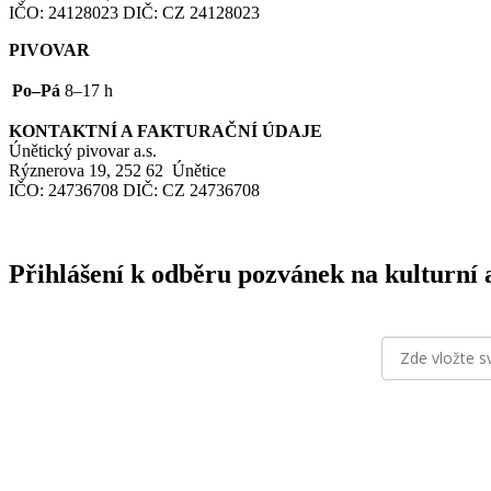
IČO
: 24128023
DIČ
:
CZ
24128023
PIVOVAR
Po–Pá
8–17 h
KONTAKTNÍ
A
FAKTURAČNÍ
ÚDAJE
Únětický pivovar a.s.
Rýznerova 19, 252 62 Únětice
IČO
: 24736708
DIČ
:
CZ
24736708
Přihlášení k odběru pozvánek na kulturní 
odesláním form