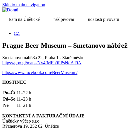
Skip to main navigation
kam na Únětické
náš pivovar
události pivovaru
CZ
Prague Beer Museum – Smetanovo nábřež
Smetanovo nábřeží 22, Praha 1 - Staré město
https://goo.gl/maps/Nv4fMFb9PPsNdAJ9A
https://www.facebook.com/BeerMuseum/
HOSTINEC
Po–Čt
11–22 h
Pá–So
11–23 h
Ne
11–21 h
KONTAKTNÍ
A
FAKTURAČNÍ
ÚDAJE
Únětický výčep s.r.o.
Rýznerova 19, 252 62 Únětice