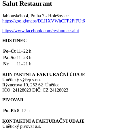
Salut Restaurant
Jablonského 4, Praha 7 - Holešovice
https://goo.gl/maps/DLHXVWhCFP2PjFUt6
https://www.facebook.com/restauracesalut
HOSTINEC
Po–Čt
11–22 h
Pá–So
11–23 h
Ne
11–21 h
KONTAKTNÍ
A
FAKTURAČNÍ
ÚDAJE
Únětický výčep s.r.o.
Rýznerova 19, 252 62 Únětice
IČO
: 24128023
DIČ
:
CZ
24128023
PIVOVAR
Po–Pá
8–17 h
KONTAKTNÍ
A
FAKTURAČNÍ
ÚDAJE
Únětický pivovar a.s.