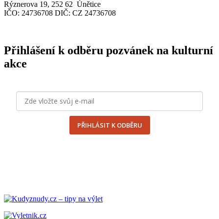
Rýznerova 19, 252 62 Únětice
IČO
: 24736708
DIČ
:
CZ
24736708
Přihlášení k odběru pozvánek na kulturní
akce
PŘIHLÁSIT K ODBĚRU
odesláním formuláře souhlasím se
zpracováním osobních
údajů