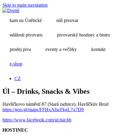
Skip to main navigation
kam na Únětické
náš pivovar
události pivovaru
pivovarský hostinec a bistro
prodej piva
eventy a večírky
kontakt
e-shop
CZ
Úl – Drinks, Snacks & Vibes
Havlíčkovo náměstí 87 (Stará radnice), Havlíčkův Brod
https://goo.gl/maps/FFHxAfscFkgL7x7D9
https://www.facebook.com/ul.bar.hb
HOSTINEC