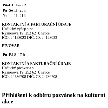
Po–Čt
11–22 h
Pá–So
11–23 h
Ne
11–21 h
KONTAKTNÍ
A
FAKTURAČNÍ
ÚDAJE
Únětický výčep s.r.o.
Rýznerova 19, 252 62 Únětice
IČO
: 24128023
DIČ
:
CZ
24128023
PIVOVAR
Po–Pá
8–17 h
KONTAKTNÍ
A
FAKTURAČNÍ
ÚDAJE
Únětický pivovar a.s.
Rýznerova 19, 252 62 Únětice
IČO
: 24736708
DIČ
:
CZ
24736708
Přihlášení k odběru pozvánek na kulturní
akce