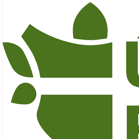
Skip to main navigation
Gambit Cafe & Bar
Urxova 10, Praha 8 - Karlín
https://maps.app.goo.gl/
CCLDKY2
dH4CBuDx69
https://www.facebook.com/profile.php?id=100095139379673
HOSTINEC
Po–Čt
11–22 h
Pá–So
11–23 h
Ne
11–21 h
KONTAKTNÍ
A
FAKTURAČNÍ
ÚDAJE
Únětický výčep s.r.o.
Rýznerova 19, 252 62 Únětice
IČO
: 24128023
DIČ
:
CZ
24128023