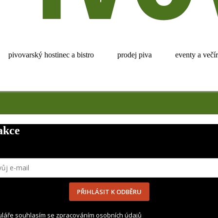
pivovarský hostinec a bistro
prodej piva
eventy a večí
akce
PŘIHLÁSIT K ODBĚRU
uláře souhlasím se
zpracováním osobních údajů