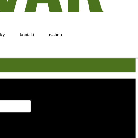
rky
kontakt
e-shop