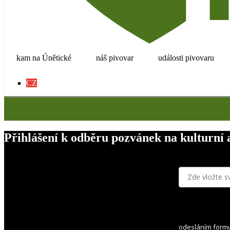
PIVOVAR
Po–Pá
8–17 h
KONTAKTNÍ
A
FAKTURAČNÍ
ÚDAJE
Únětický pivovar a.s.
kam na Únětické
náš pivovar
události pivovaru
Rýznerova 19, 252 62 Únětice
IČO
: 24736708
DIČ
:
CZ
24736708
CZ
Přihlášení k odběru pozvánek na kulturní 
odesláním form