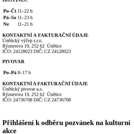
Po–Čt
11–22 h
Pá–So
11–23 h
Ne
11–21 h
KONTAKTNÍ
A
FAKTURAČNÍ
ÚDAJE
Únětický výčep s.r.o.
Rýznerova 19, 252 62 Únětice
IČO
: 24128023
DIČ
:
CZ
24128023
PIVOVAR
Po–Pá
8–17 h
KONTAKTNÍ
A
FAKTURAČNÍ
ÚDAJE
Únětický pivovar a.s.
Rýznerova 19, 252 62 Únětice
IČO
: 24736708
DIČ
:
CZ
24736708
Přihlášení k odběru pozvánek na kulturní
akce