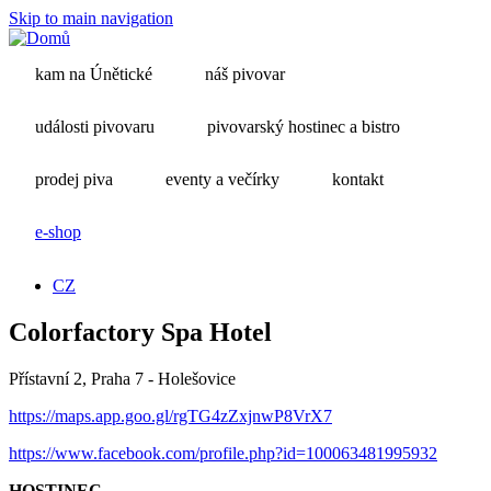
Skip to main navigation
kam na Únětické
náš pivovar
události pivovaru
pivovarský hostinec a bistro
prodej piva
eventy a večírky
kontakt
e-shop
CZ
Colorfactory Spa Hotel
Přístavní 2, Praha 7 - Holešovice
https://maps.app.goo.gl/rgTG4zZxjnwP8VrX7
https://www.facebook.com/profile.php?id=100063481995932
HOSTINEC