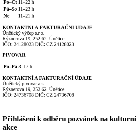
Po–Čt
11–22 h
Pá–So
11–23 h
Ne
11–21 h
KONTAKTNÍ
A
FAKTURAČNÍ
ÚDAJE
Únětický výčep s.r.o.
Rýznerova 19, 252 62 Únětice
IČO
: 24128023
DIČ
:
CZ
24128023
PIVOVAR
Po–Pá
8–17 h
KONTAKTNÍ
A
FAKTURAČNÍ
ÚDAJE
Únětický pivovar a.s.
Rýznerova 19, 252 62 Únětice
IČO
: 24736708
DIČ
:
CZ
24736708
Přihlášení k odběru pozvánek na kulturní
akce