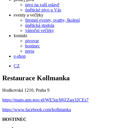
pivo na vaší oslavě
únětické pivo u Vás
eventy a večírky
firemní eventy, svatby, školení
únětická stodola
vánoční večírky
kontakt
pivovar
hostinec
press
e-shop
CZ
Restaurace Kollmanka
Hodkovská 1210, Praha 9
https://maps.app.goo.gl/
WE5
qcMjZZaq32CEs7
https://www.facebook.com/kollmanka
HOSTINEC