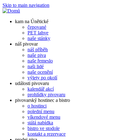
Skip to main navigation
kam na Únětické
čepované
PET lahve
naše stánky
náš pivovar
náš příběh
naše piva
naše řemeslo
naši lidé
naše ocenění
výlety po okolí
události pivovaru
kalendář akcí
prohlídky pivovaru
pivovarský hostinec a bistro
o hostinci
polední menu
víkendové menu
stálá nabídka
bistro ve stodole
kontakt a rezervace
prodej piva