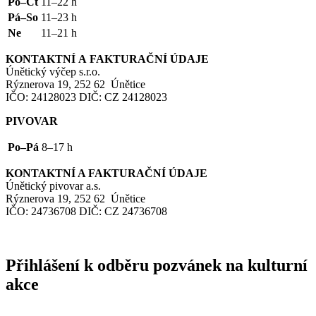
Po–Čt
11–22 h
Pá–So
11–23 h
Ne
11–21 h
KONTAKTNÍ
A
FAKTURAČNÍ
ÚDAJE
Únětický výčep s.r.o.
Rýznerova 19, 252 62 Únětice
IČO
: 24128023
DIČ
:
CZ
24128023
PIVOVAR
Po–Pá
8–17 h
KONTAKTNÍ
A
FAKTURAČNÍ
ÚDAJE
Únětický pivovar a.s.
Rýznerova 19, 252 62 Únětice
IČO
: 24736708
DIČ
:
CZ
24736708
Přihlášení k odběru pozvánek na kulturní
akce