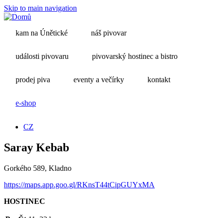
Skip to main navigation
kam na Únětické
náš pivovar
události pivovaru
pivovarský hostinec a bistro
prodej piva
eventy a večírky
kontakt
e-shop
CZ
Saray Kebab
Gorkého 589, Kladno
https://maps.app.goo.gl/
RK
nsT44tCipGUYxMA
HOSTINEC