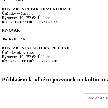
Ne
11–21 h
KONTAKTNÍ
A
FAKTURAČNÍ
ÚDAJE
Únětický výčep s.r.o.
Rýznerova 19, 252 62 Únětice
IČO
: 24128023
DIČ
:
CZ
24128023
PIVOVAR
Po–Pá
8–17 h
KONTAKTNÍ
A
FAKTURAČNÍ
ÚDAJE
Únětický pivovar a.s.
Rýznerova 19, 252 62 Únětice
IČO
: 24736708
DIČ
:
CZ
24736708
Přihlášení k odběru pozvánek na kulturní 