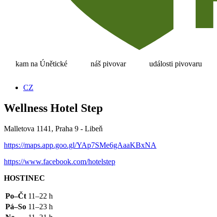
kam na Únětické
náš pivovar
události pivovaru
CZ
Wellness Hotel Step
Malletova 1141, Praha 9 - Libeň
https://maps.app.goo.gl/
YA
p7SMe6gAaaKBxNA
https://www.facebook.com/hotelstep
HOSTINEC
Po–Čt
11–22 h
Pá–So
11–23 h